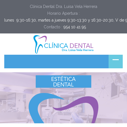
Clínica Dental Dra. Luisa Vela Herrera
Horario Apertura :
lunes  9:30-16:30, martes a jueves 9:30-13:30 y 16:30-20:30, V de 
Contacto :
954 10 41 95