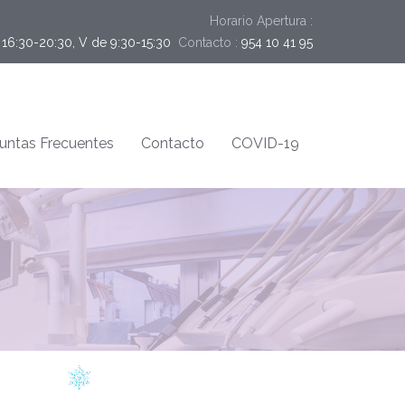
Horario Apertura :
y 16:30-20:30, V de 9:30-15:30
Contacto :
954 10 41 95
untas Frecuentes
Contacto
COVID-19