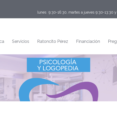
lunes  9:30-16:30, martes a jueves 9:30-13:30 
ica
Servicios
Ratoncito Pérez
Financiación
Preg