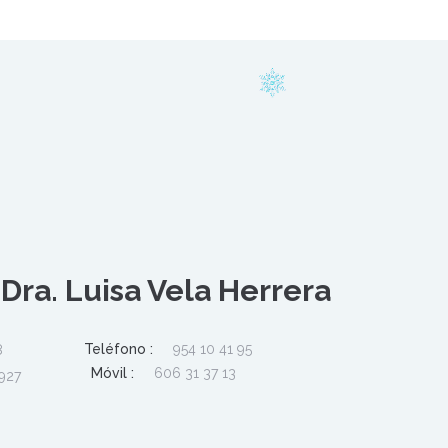
 Dra. Luisa Vela Herrera
Teléfono :
954 10 41 95
8
Móvil :
606 31 37 13
1927