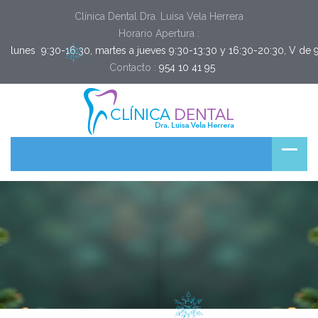
Clínica Dental Dra. Luisa Vela Herrera
Horario Apertura :
lunes  9:30-16:30, martes a jueves 9:30-13:30 y 16:30-20:30, V de 
Contacto :
954 10 41 95