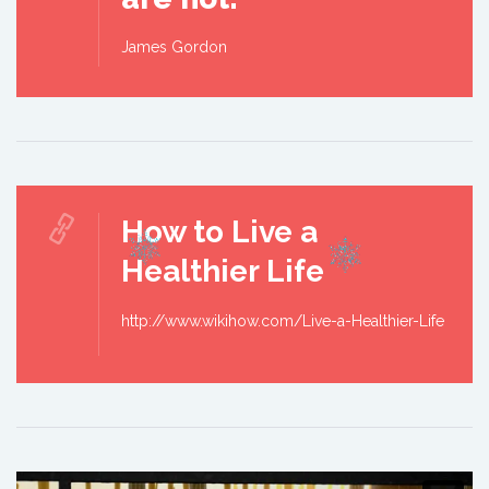
James Gordon
How to Live a
Healthier Life
http://www.wikihow.com/Live-a-Healthier-Life