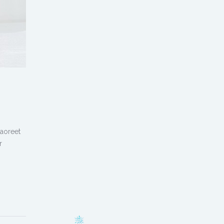
laoreet
r