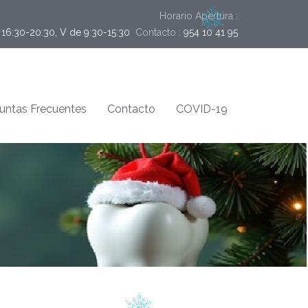
Horario Apertura :
y 16:30-20:30, V de 9:30-15:30
Contacto :
954 10 41 95
untas Frecuentes
Contacto
COVID-19